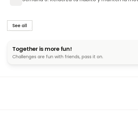
See all
Together is more fun!
Challenges are fun with friends, pass it on.
¿Cuántas veces dijiste "voy a aprender inglés" y no p
El problema no eres tú. El problema es que nunca se v
The 21 Habit
 es un reto de 21 días diseñado para pro
quieren integrar el inglés a su día a día — sin cursos et
sin excusas.
Recompensas al finalizar el reto. 
Solo 15 minutos al día. El mismo horario que usas para 